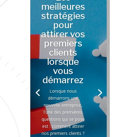
meilleures
stratégies
pour
attirer vos
premiers
clients
lorsque
vous
démarrez
Lorsque nous
démarrons une
nouvelle entreprise,
l'une des premières
questions qui se pose
est : comment attirer
nos premiers clients ?