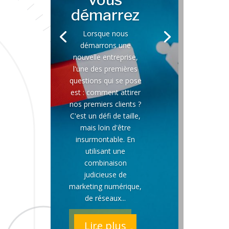
démarrez
Lorsque nous
démarrons une
nouvelle entreprise,
l'une des premières
questions qui se pose
est : comment attirer
nos premiers clients ?
C'est un défi de taille,
mais loin d'être
insurmontable. En
utilisant une
combinaison
judicieuse de
marketing numérique,
de réseaux...
Lire plus