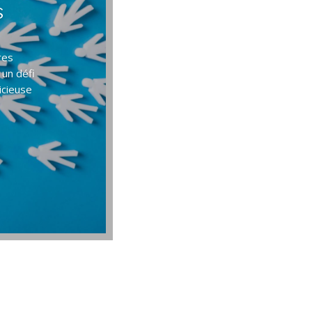
s
res
 un défi
icieuse