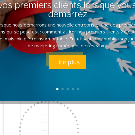
vos premiers clients lorsque vou
démarrez
rsque nous démarrons une nouvelle entreprise, l'une des premiè
ns qui se pose est : comment attirer nos premiers clients ? C'est
lle, mais loin d'être insurmontable. En utilisant une combinaison jud
de marketing numérique, de réseaux...
Lire plus