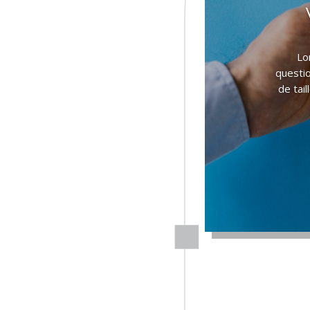
Lo
questio
de tai