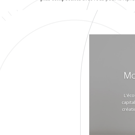
Mo
L'éco
capita
créati