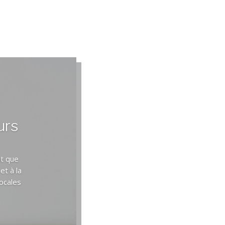
urs
nt que
et à la
locales