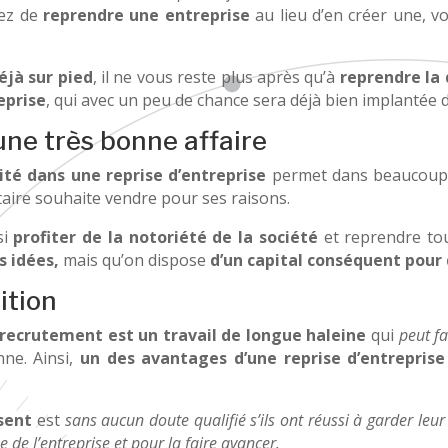
dez de
reprendre une entreprise
au lieu d’en créer une, v
éjà sur pied
, il ne vous reste plus après qu’à
reprendre la 
eprise
, qui avec un peu de chance sera déjà bien implantée 
ne très bonne affaire
té dans une reprise d’entreprise
permet dans beaucoup
taire souhaite vendre pour ses raisons.
si
profiter de la notoriété de la société
et reprendre tou
s idées,
mais qu’on dispose
d’un capital conséquent pour
ition
 recrutement est un travail de longue haleine
qui
peut fa
ne. Ainsi,
un des avantages d’une reprise d’entreprise
sent
est
sans aucun doute qualifié s’ils ont réussi à garder leur
se de l’entreprise et pour la faire avancer.