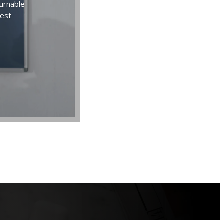
ournable
 est