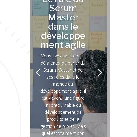
Scrum
Master
dans le
développe
ment agile
Vous avez sans doute
déjà entendu parler du
Scrum Master et de
ses rôles dans le
monde du
développement agile. Il
est devenu une figure
incontournable du
développement de
produits et de la
gestion de projet. Mais
quel est vraiment son